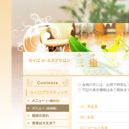
◇
会員の方には、お得で特別な
◇
下記の表示価格は全て税抜き
［A］準会員
［B］会員
［C］ゴールド会員