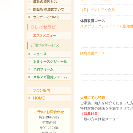
［D］プレミアム会員
体質改善コース
メタボリックシンドローム症
腰痛改善コース
☆誰にでも特典
ご家族、知人を紹介くださった方
特典対象の施術を半額でさせて
ご予約･お問合わせ
［特典対象］
022-294-7935
一般の方向け全メニュー
［午前の部］
9:00～12:00