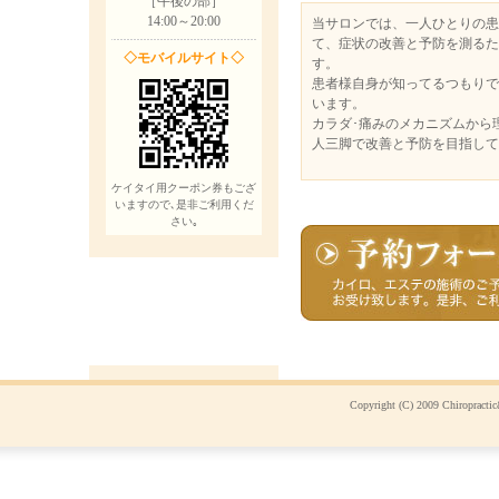
［午後の部］
14:00～20:00
当サロンでは、一人ひとりの患
て、症状の改善と予防を測るた
◇モバイルサイト◇
す。
患者様自身が知ってるつもりで
います。
カラダ･痛みのメカニズムから
人三脚で改善と予防を目指して
ケイタイ用クーポン券もござ
いますので､是非ご利用くだ
さい｡
Copyright (C) 2009 Chiropracti