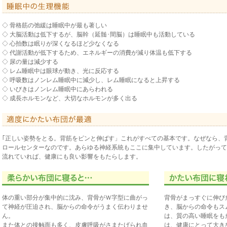
◇ 骨格筋の弛緩は睡眠中が最も著しい
◇ 大脳活動は低下するが、脳幹（延髄･間脳）は睡眠中も活動している
◇ 心拍数は眠りが深くなるほど少なくなる
◇ 代謝活動が低下するため、エネルギーの消費が減り体温も低下する
◇ 尿の量は減少する
◇ レム睡眠中は眼球が動き、光に反応する
◇ 呼吸数はノンレム睡眠中に減少し、レム睡眠になると上昇する
◇ いびきはノンレム睡眠中にあらわれる
◇ 成長ホルモンなど、大切なホルモンが多く出る
｢正しい姿勢をとる。背筋をピンと伸ばす」これがすべての基本です。なぜなら、
ロールセンターなのです。あらゆる神経系統もここに集中しています。したがって
流れていれば、健康にも良い影響をもたらします。
体の重い部分が集中的に沈み、背骨がＷ字型に曲がっ
背骨がまっすぐに伸び
て神経が圧迫され、脳からの命令がうまく伝わりませ
き、脳からの命令もス
ん。
は、質の高い睡眠をも
また体との接触面も多く、皮膚呼吸がさまたげられ血
は、健康にとって大き