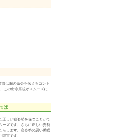
背骨は脳の命令を伝えるコント
、この命令系統がスムーズに
た正しい寝姿勢を保つことがで
ムーズです。さらに正しい姿勢
たらします。寝姿勢の悪い睡眠
な障害です。