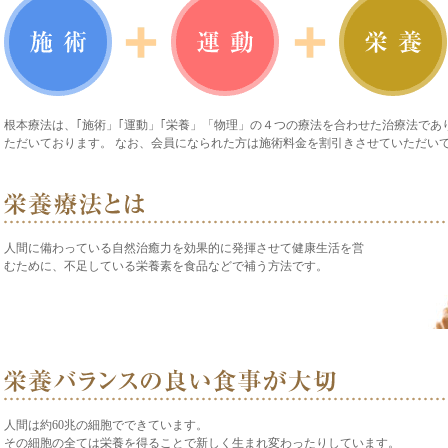
根本療法は、｢施術」｢運動」｢栄養」「物理」の４つの療法を合わせた治療法であ
ただいております。 なお、会員になられた方は施術料金を割引きさせていただい
人間に備わっている自然治癒力を効果的に発揮させて健康生活を営
むために、不足している栄養素を食品などで補う方法です。
人間は約60兆の細胞でできています。
その細胞の全ては栄養を得ることで新しく生まれ変わったりしています。