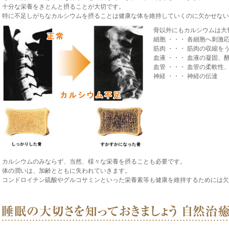
十分な栄養をきとんと摂ることが大切です。
特に不足しがちなカルシウムを摂ることは健康な体を維持していくのに欠かせない
骨以外にもカルシウムは大
細胞 ・・・ 各細胞へ刺激
筋肉 ・・・ 筋肉の収縮を
血液 ・・・ 血液の凝固、
血管 ・・・ 血管の柔軟性
神経 ・・・ 神経の伝達
カルシウムのみならず、当然、様々な栄養を摂ることも必要です。
体の潤いは、加齢とともに失われていきます。
コンドロイチン硫酸やグルコサミンといった栄養素等も健康を維持するためには欠