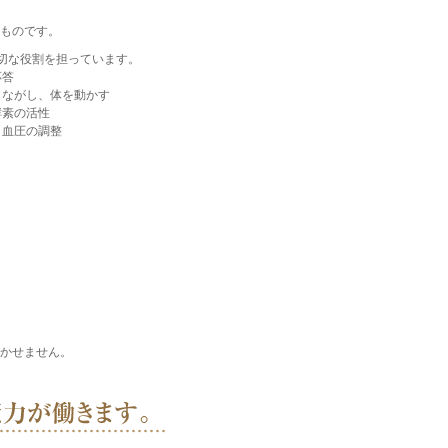
ものです。
切な役割を担っています。
応答
うながし、体を動かす
酵素の活性
、血圧の調整
かせません。